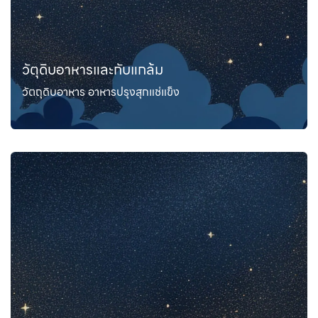
วัตุดิบอาหารและกับแกล้ม
วัตถุดิบอาหาร อาหารปรุงสุกแช่แข็ง